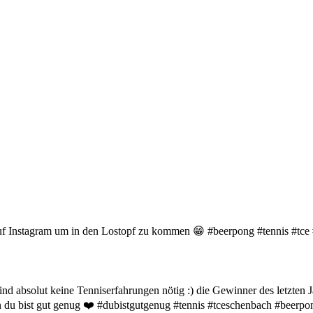
 auf Instagram um in den Lostopf zu kommen 😁 #beerpong #tennis #tce
ind absolut keine Tenniserfahrungen nötig :) die Gewinner des letzten J
n du bist gut genug ❤️ #dubistgutgenug #tennis #tceschenbach #beerp