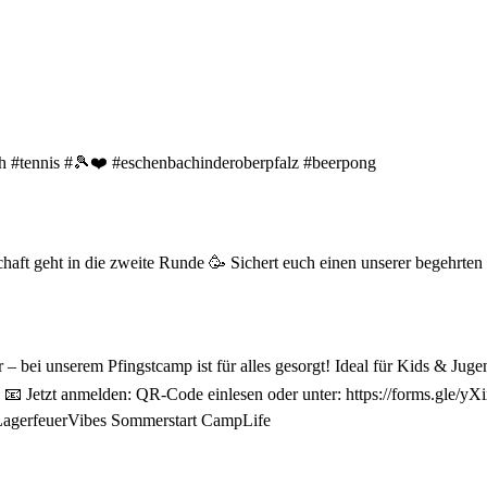
ch #tennis #🎾❤️ #eschenbachinderoberpfalz #beerpong
chaft geht in die zweite Runde 🥳 Sichert euch einen unserer begehrt
 bei unserem Pfingstcamp ist für alles gesorgt! Ideal für Kids & Jug
📧 Jetzt anmelden: QR-Code einlesen oder unter: https://forms.gle/yX
LagerfeuerVibes Sommerstart CampLife